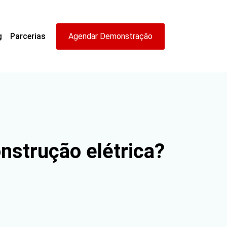
g
Parcerias
Agendar Demonstração
onstrução elétrica?